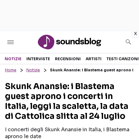
in
x
Sezioni
NOTIZIE
INTERVISTE
RECENSIONI
ARTISTI
TESTI CANZONI
Home
Notizie
Skunk Anansie: i Blastema guest aprono i concer
NOTIZIE
ARTISTI
Skunk Anansie: i Blastema
RECENSIONI MUSICALI
TESTI CANZONI
guest aprono i concerti in
INTERVISTE
TOUR ED EVENTI
Italia, leggi la scaletta, la data
GOSSIP E CURIOSITÀ
TALENT SHOW
di Cattolica slitta al 24 luglio
I concerti degli Skunk Anansie in Italia, i Blastema
aprono le date