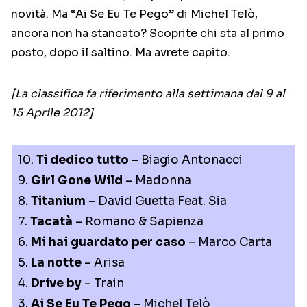
novità. Ma “Ai Se Eu Te Pego” di Michel Telò,
ancora non ha stancato? Scoprite chi sta al primo
posto, dopo il saltino. Ma avrete capito.
[La classifica fa riferimento alla settimana dal 9 al
15 Aprile 2012]
10.
Ti dedico tutto
– Biagio Antonacci
9.
Girl Gone Wild
– Madonna
8.
Titanium
– David Guetta Feat. Sia
7.
Tacatà
– Romano & Sapienza
6.
Mi hai guardato per caso
– Marco Carta
5.
La notte
– Arisa
4.
Drive by
– Train
3.
Ai Se Eu Te Pego
– Michel Telò