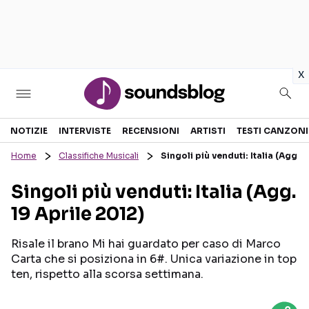
in
x
Sezioni
NOTIZIE
INTERVISTE
RECENSIONI
ARTISTI
TESTI CANZONI
Home
Classifiche Musicali
Singoli più venduti: Italia (Agg. 1
NOTIZIE
ARTISTI
Singoli più venduti: Italia (Agg.
RECENSIONI MUSICALI
TESTI CANZONI
19 Aprile 2012)
INTERVISTE
TOUR ED EVENTI
GOSSIP E CURIOSITÀ
TALENT SHOW
Risale il brano Mi hai guardato per caso di Marco
Carta che si posiziona in 6#. Unica variazione in top
ten, rispetto alla scorsa settimana.