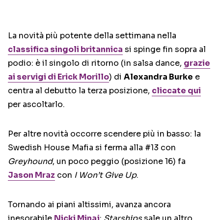
La novità più potente della settimana nella
classifica singoli britannica
si spinge fin sopra al
podio: è il singolo di ritorno (in salsa dance,
grazie
ai servigi di Erick Morillo
) di
Alexandra Burke
e
centra al debutto la terza posizione,
cliccate qui
per ascoltarlo.
Per altre novità occorre scendere più in basso: la
Swedish House Mafia si ferma alla #13 con
Greyhound
, un poco peggio (posizione 16) fa
Jason Mraz
con
I Won’t Give Up
.
Tornando ai piani altissimi, avanza ancora
inesorabile
Nicki Minaj
:
Starships
sale un altro