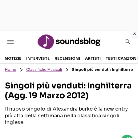
in
x
Sezioni
NOTIZIE
INTERVISTE
RECENSIONI
ARTISTI
TESTI CANZONI
Home
Classifiche Musicali
Singoli più venduti: Inghilterra 
NOTIZIE
ARTISTI
Singoli più venduti: Inghilterra
RECENSIONI MUSICALI
TESTI CANZONI
(Agg. 19 Marzo 2012)
INTERVISTE
TOUR ED EVENTI
GOSSIP E CURIOSITÀ
TALENT SHOW
Il nuovo singolo di Alexandra burke è la new entry
più alta della settimana nella classifica singoli
inglese