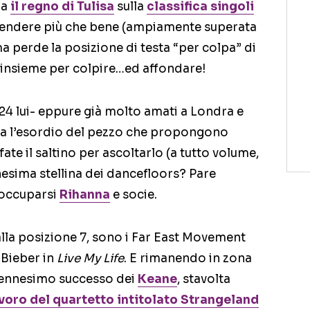
na
il regno di Tulisa
sulla
classifica singoli
vendere più che bene (ampiamente superata
ma perde la posizione di testa “per colpa” di
insieme per colpire…ed affondare!
 24 lui- eppure già molto amati a Londra e
tra l’esordio del pezzo che propongono
te il saltino per ascoltarlo (a tutto volume,
nesima stellina dei dancefloors? Pare
eoccuparsi
Rihanna
e socie.
 alla posizione 7, sono i Far East Movement
 Bieber in
Live My Life
. E rimanendo in zona
l’ennesimo successo dei
Keane
, stavolta
voro del quartetto intitolato
Strangeland