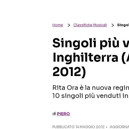
Home
Classifiche Musicali
Singol
Singoli più 
Inghilterra 
2012)
Rita Ora è la nuova regin
10 singoli più venduti i
di
PIERO
PUBBLICATO
14 MAGGIO 2012
AGGIORNAT