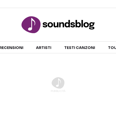
Sezioni
RECENSIONI
ARTISTI
TESTI CANZONI
TOU
NOTIZIE
ARTISTI
RECENSIONI MUSICALI
TESTI CANZONI
INTERVISTE
TOUR ED EVENTI
GOSSIP E CURIOSITÀ
TALENT SHOW