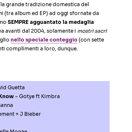
a la grande tradizione domestica del
i (tra album ed EP) ad oggi sfornate da
anno
SEMPRE agguantato la medaglia
 va avanti dal 2004, solamente i
mostri sacri
glio
nello speciale conteggio
(con sette
tanti complimenti a loro, dunque.
vid Guetta
 Know
– Gotye ft Kimbra
hanna
ement + J Bieber
elle Monae