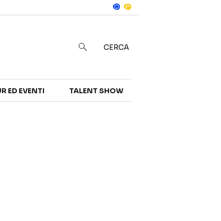
Notizie
in
CERCA
R ED EVENTI
TALENT SHOW