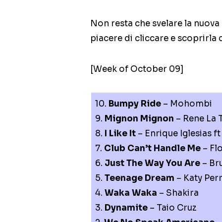
Non resta che svelare la nuova 
piacere di cliccare e scoprirla d
[Week of October 09]
10.
Bumpy Ride
– Mohombi
9.
Mignon Mignon
– Rene La 
8.
I Like It
– Enrique Iglesias ft
7.
Club Can’t Handle Me
– Flo
6.
Just The Way You Are
– Br
5.
Teenage Dream
– Katy Per
4.
Waka Waka
– Shakira
3.
Dynamite
– Taio Cruz