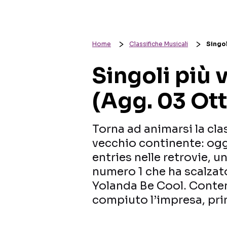
Home
Classifiche Musicali
Singol
Singoli più 
(Agg. 03 Ot
Torna ad animarsi la clas
vecchio continente: ogg
entries nelle retrovie,
numero 1 che ha scalzato
Yolanda Be Cool. Conte
compiuto l’impresa, pri