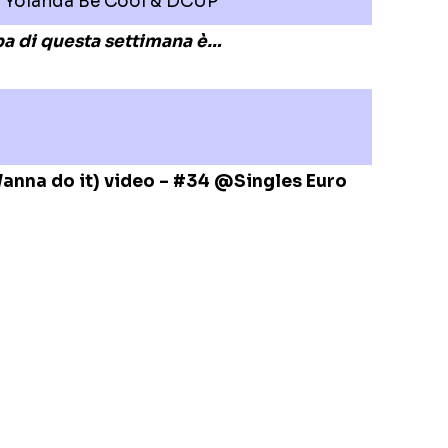
 Yolanda Be Cool & DCUP
opa di questa settimana è…
 Wanna do it) video – #34 @Singles Euro