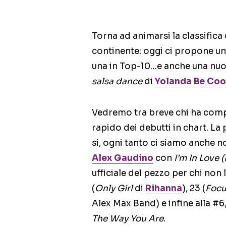
Torna ad animarsi la classifica 
continente: oggi ci propone una
una in Top-10…e anche una nuov
salsa dance
di
Yolanda Be Coo
Vedremo tra breve chi ha comp
rapido dei debutti in chart. La 
si, ogni tanto ci siamo anche noi
Alex Gaudino
con
I’m In Love (
ufficiale del pezzo per chi non 
(
Only Girl
di
Rihanna
), 23 (
Focu
Alex Max Band) e infine alla #
The Way You Are
.