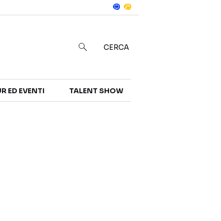
Notizie
in
CERCA
R ED EVENTI
TALENT SHOW