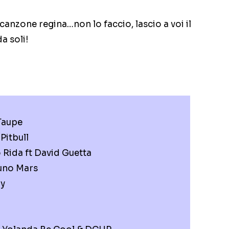
canzone regina…non lo faccio, lascio a voi il
a soli!
Taupe
 Pitbull
 Rida ft David Guetta
uno Mars
ry