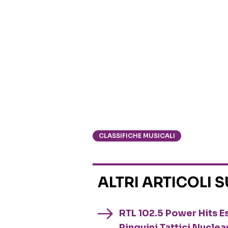
CLASSIFICHE MUSICALI
ALTRI ARTICOLI 
RTL 102.5 Power Hits Es
Pinguini Tattici Nuclea