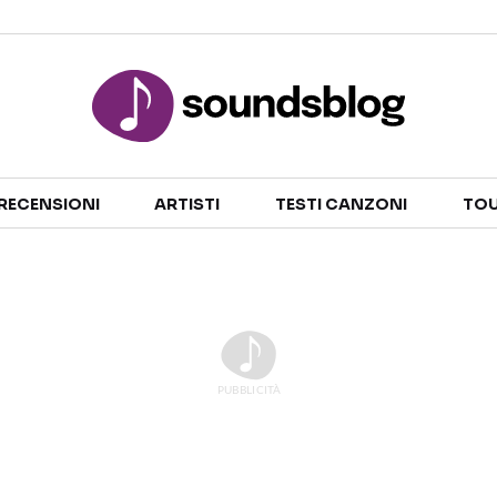
Sezioni
RECENSIONI
ARTISTI
TESTI CANZONI
TOU
NOTIZIE
ARTISTI
RECENSIONI MUSICALI
TESTI CANZONI
INTERVISTE
TOUR ED EVENTI
GOSSIP E CURIOSITÀ
TALENT SHOW