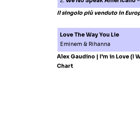
2.
We No Speak Americano
–
Il singolo più venduto in Eur
Love The Way You Lie
Eminem & Rihanna
Alex Gaudino | I’m in Love (I
Chart