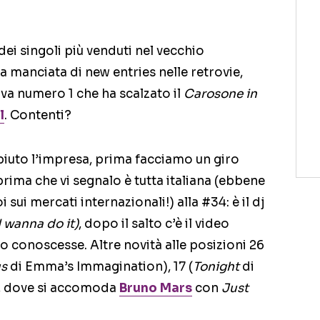
dei singoli più venduti nel vecchio
 manciata di new entries nelle retrovie,
a numero 1 che ha scalzato il
Carosone in
l
. Contenti?
iuto l’impresa, prima facciamo un giro
prima che vi segnalo è tutta italiana (ebbene
 sui mercati internazionali!) alla #34: è il dj
I wanna do it)
, dopo il salto c’è il video
lo conoscesse. Altre novità alle posizioni 26
s
di Emma’s Immagination), 17 (
Tonight
di
6, dove si accomoda
Bruno Mars
con
Just