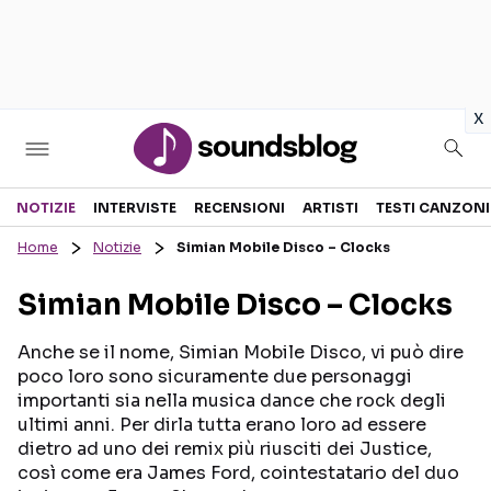
in
x
Sezioni
NOTIZIE
INTERVISTE
RECENSIONI
ARTISTI
TESTI CANZONI
Home
Notizie
Simian Mobile Disco – Clocks
NOTIZIE
ARTISTI
Simian Mobile Disco – Clocks
RECENSIONI MUSICALI
TESTI CANZONI
INTERVISTE
TOUR ED EVENTI
Anche se il nome, Simian Mobile Disco, vi può dire
poco loro sono sicuramente due personaggi
GOSSIP E CURIOSITÀ
TALENT SHOW
importanti sia nella musica dance che rock degli
ultimi anni. Per dirla tutta erano loro ad essere
dietro ad uno dei remix più riusciti dei Justice,
così come era James Ford, cointestatario del duo