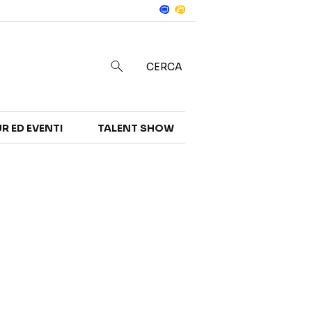
Notizie
in
CERCA
R ED EVENTI
TALENT SHOW