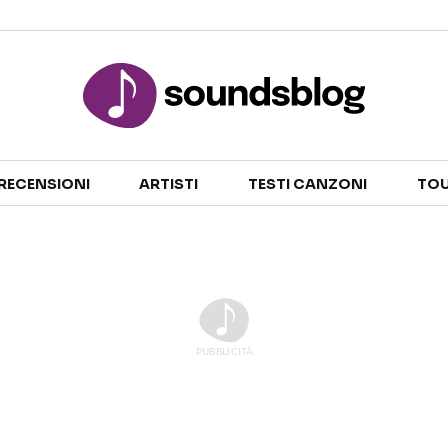
Sezioni
RECENSIONI
ARTISTI
TESTI CANZONI
TOU
NOTIZIE
ARTISTI
RECENSIONI MUSICALI
TESTI CANZONI
INTERVISTE
TOUR ED EVENTI
GOSSIP E CURIOSITÀ
TALENT SHOW