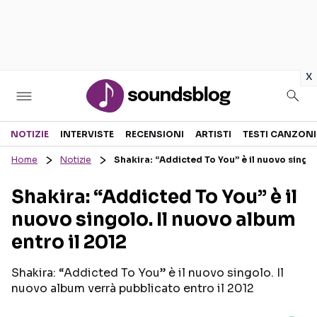
in
x
Sezioni
NOTIZIE
INTERVISTE
RECENSIONI
ARTISTI
TESTI CANZONI
Home
Notizie
Shakira: “Addicted To You” è il nuovo singol
NOTIZIE
ARTISTI
Shakira: “Addicted To You” è il
RECENSIONI MUSICALI
TESTI CANZONI
nuovo singolo. Il nuovo album
INTERVISTE
TOUR ED EVENTI
entro il 2012
GOSSIP E CURIOSITÀ
TALENT SHOW
Shakira: “Addicted To You” è il nuovo singolo. Il
nuovo album verrà pubblicato entro il 2012