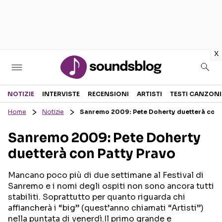
in
x
Sezioni
NOTIZIE
INTERVISTE
RECENSIONI
ARTISTI
TESTI CANZONI
Home
Notizie
Sanremo 2009: Pete Doherty duetterà con 
NOTIZIE
ARTISTI
Sanremo 2009: Pete Doherty
RECENSIONI MUSICALI
TESTI CANZONI
duetterà con Patty Pravo
INTERVISTE
TOUR ED EVENTI
GOSSIP E CURIOSITÀ
TALENT SHOW
Mancano poco più di due settimane al Festival di
Sanremo e i nomi degli ospiti non sono ancora tutti
stabiliti. Soprattutto per quanto riguarda chi
affiancherà i “big” (quest’anno chiamati “Artisti”)
nella puntata di venerdì.Il primo grande e