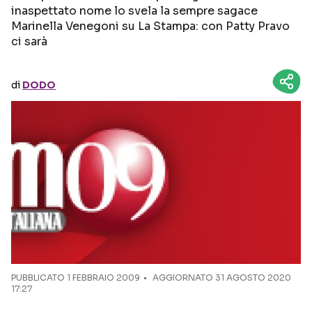
inaspettato nome lo svela la sempre sagace
Marinella Venegoni su La Stampa: con Patty Pravo
Seguici sui social
ci sarà
di
DODO
PUBBLICATO
1 FEBBRAIO 2009
AGGIORNATO 31 AGOSTO 2020
17:27