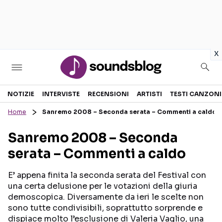
in
x
Sezioni
NOTIZIE
INTERVISTE
RECENSIONI
ARTISTI
TESTI CANZONI
Home
Sanremo 2008 – Seconda serata – Commenti a caldo
NOTIZIE
ARTISTI
Sanremo 2008 – Seconda
RECENSIONI MUSICALI
TESTI CANZONI
serata – Commenti a caldo
INTERVISTE
TOUR ED EVENTI
GOSSIP E CURIOSITÀ
TALENT SHOW
E’ appena finita la seconda serata del Festival con
una certa delusione per le votazioni della giuria
demoscopica. Diversamente da ieri le scelte non
sono tutte condivisibili, soprattutto sorprende e
dispiace molto l’esclusione di Valeria Vaglio, una