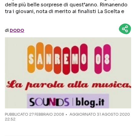
delle più belle sorprese di quest’anno. Rimanendo
tra i giovani, nota di merito ai finalisti La Scelta e
Seguici sui social
di
DODO
PUBBLICATO
27 FEBBRAIO 2008
AGGIORNATO 31 AGOSTO 2020
22:52