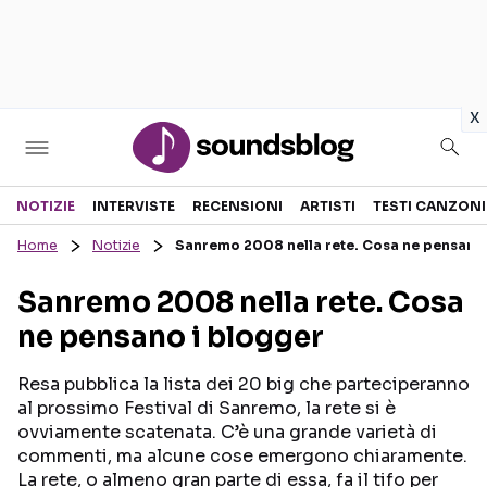
in
x
Sezioni
NOTIZIE
INTERVISTE
RECENSIONI
ARTISTI
TESTI CANZONI
Home
Notizie
Sanremo 2008 nella rete. Cosa ne pensano 
NOTIZIE
ARTISTI
Sanremo 2008 nella rete. Cosa
RECENSIONI MUSICALI
TESTI CANZONI
ne pensano i blogger
INTERVISTE
TOUR ED EVENTI
GOSSIP E CURIOSITÀ
TALENT SHOW
Resa pubblica la lista dei 20 big che parteciperanno
al prossimo Festival di Sanremo, la rete si è
ovviamente scatenata. C’è una grande varietà di
commenti, ma alcune cose emergono chiaramente.
La rete, o almeno gran parte di essa, fa il tifo per