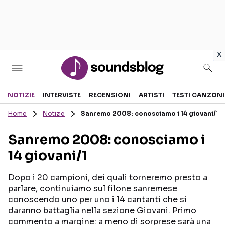
in
x
Sezioni
NOTIZIE
INTERVISTE
RECENSIONI
ARTISTI
TESTI CANZONI
Home
Notizie
Sanremo 2008: conosciamo i 14 giovani/1
NOTIZIE
ARTISTI
Sanremo 2008: conosciamo i
RECENSIONI MUSICALI
TESTI CANZONI
14 giovani/1
INTERVISTE
TOUR ED EVENTI
GOSSIP E CURIOSITÀ
TALENT SHOW
Dopo i 20 campioni, dei quali torneremo presto a
parlare, continuiamo sul filone sanremese
conoscendo uno per uno i 14 cantanti che si
daranno battaglia nella sezione Giovani. Primo
commento a margine: a meno di sorprese sarà una