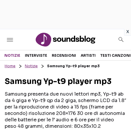
in
x
Sezioni
NOTIZIE
INTERVISTE
RECENSIONI
ARTISTI
TESTI CANZONI
Home
Notizie
Samsung Yp-t9 player mp3
NOTIZIE
ARTISTI
Samsung Yp-t9 player mp3
RECENSIONI MUSICALI
TESTI CANZONI
INTERVISTE
TOUR ED EVENTI
Samsung presenta due nuovi lettori mp3, Yp-t9 ab
da 4 giga e Yp-t9 qp da 2 giga, schermo LCD da 1.8″
GOSSIP E CURIOSITÀ
TALENT SHOW
per la riproduzione di video a 15 fps (frame per
secondo) risoluzione 208×176 30 ore di autonomia
delle batterie per le l’ audio e 6 ore per il video
peso 48 grammi, dimensioni: 80x35x10.2