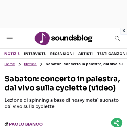
in
x
Sezioni
NOTIZIE
INTERVISTE
RECENSIONI
ARTISTI
TESTI CANZONI
Home
Notizie
Sabaton: concerto in palestra, dal vivo sulla
NOTIZIE
ARTISTI
Sabaton: concerto in palestra,
RECENSIONI MUSICALI
TESTI CANZONI
dal vivo sulla cyclette (video)
INTERVISTE
TOUR ED EVENTI
GOSSIP E CURIOSITÀ
TALENT SHOW
Lezione di spinning a base di heavy metal suonato
dal vivo sulla cyclette.
di
PAOLO BIANCO