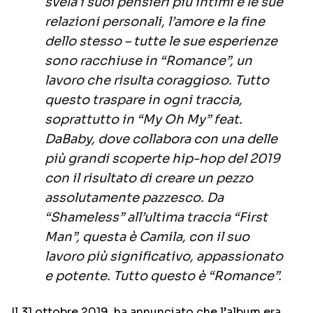
svela i suoi pensieri più intimi e le sue
relazioni personali, l’amore e la fine
dello stesso – tutte le sue esperienze
sono racchiuse in “Romance”, un
lavoro che risulta coraggioso. Tutto
questo traspare in ogni traccia,
soprattutto in “My Oh My” feat.
DaBaby, dove collabora con una delle
più grandi scoperte hip-hop del 2019
con il risultato di creare un pezzo
assolutamente pazzesco. Da
“Shameless” all’ultima traccia “First
Man”, questa è Camila, con il suo
lavoro più significativo, appassionato
e potente. Tutto questo è “Romance”.
Il 31 ottobre 2019, ha annunciato che l’album era