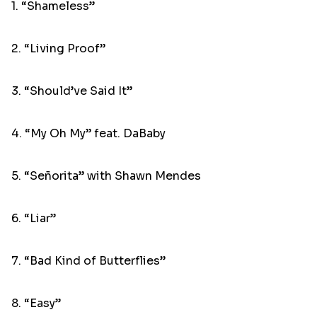
1. “Shameless”
2. “Living Proof”
3. “Should’ve Said It”
4. “My Oh My” feat. DaBaby
5. “Señorita” with Shawn Mendes
6. “Liar”
7. “Bad Kind of Butterflies”
8. “Easy”