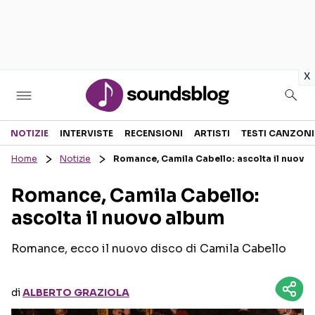
in
x
Sezioni
NOTIZIE
INTERVISTE
RECENSIONI
ARTISTI
TESTI CANZONI
Home
Notizie
Romance, Camila Cabello: ascolta il nuovo
NOTIZIE
ARTISTI
Romance, Camila Cabello:
RECENSIONI MUSICALI
TESTI CANZONI
ascolta il nuovo album
INTERVISTE
TOUR ED EVENTI
GOSSIP E CURIOSITÀ
TALENT SHOW
Romance, ecco il nuovo disco di Camila Cabello
di
ALBERTO GRAZIOLA