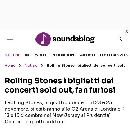
in
x
Sezioni
NOTIZIE
INTERVISTE
RECENSIONI
ARTISTI
TESTI CANZONI
Home
Notizie
Rolling Stones i biglietti dei concerti sold ou
NOTIZIE
ARTISTI
Rolling Stones i biglietti dei
RECENSIONI MUSICALI
TESTI CANZONI
concerti sold out, fan furiosi
INTERVISTE
TOUR ED EVENTI
GOSSIP E CURIOSITÀ
TALENT SHOW
I Rolling Stones, in quattro concerti, il 23 e 25
novembre, si esibiranno allo O2 Arena di Londra e il
13 e 15 dicembre nel New Jersey al Prudential
Center. I biglietti sold out.