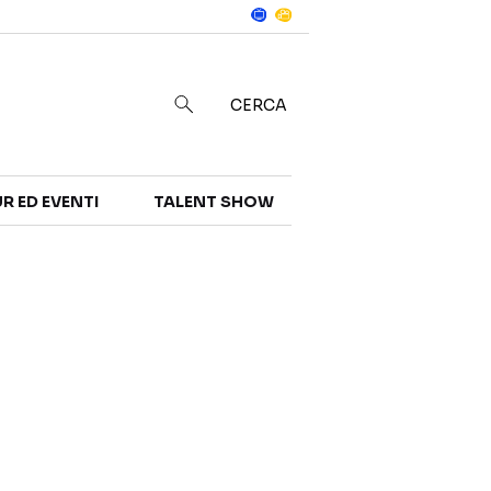
Notizie
in
CERCA
R ED EVENTI
TALENT SHOW