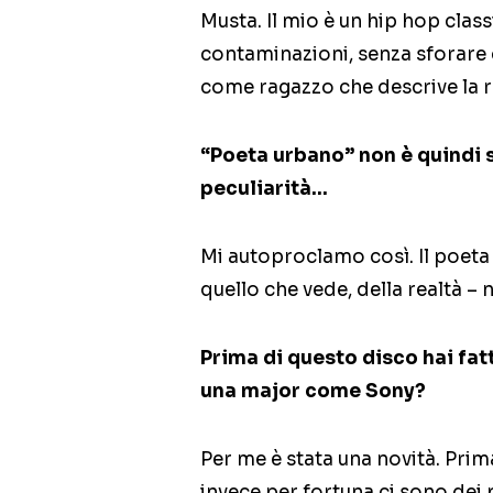
Musta. Il mio è un hip hop cla
contaminazioni, senza sforare 
come ragazzo che descrive la re
“Poeta urbano” non è quindi so
peculiarità…
Mi autoproclamo così. Il poeta 
quello che vede, della realtà – 
Prima di questo disco hai fat
una major come Sony?
Per me è stata una novità. Prim
invece per fortuna ci sono dei