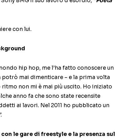
 Sony BMG il suo lavoro d’esordio,
“Poeta
ere con lui.
ackground
l mondo hip hop, me l’ha fatto conoscere un
potrò mai dimenticare – e la prima volta
ritmo non mi è mai più uscito. Ho iniziato
lche anno fa che sono state recensite
detti ai lavori. Nel 2011 ho pubblicato un
”
.
 con le gare di freestyle e la presenza sul