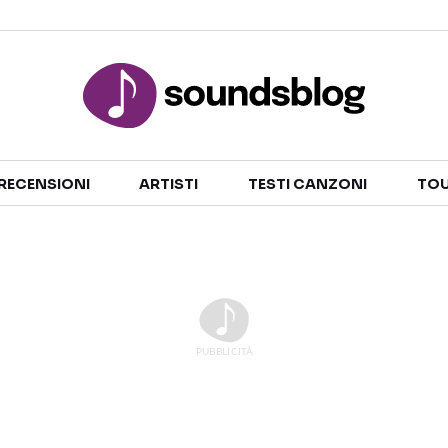
Sezioni
RECENSIONI
ARTISTI
TESTI CANZONI
TOU
NOTIZIE
ARTISTI
RECENSIONI MUSICALI
TESTI CANZONI
INTERVISTE
TOUR ED EVENTI
GOSSIP E CURIOSITÀ
TALENT SHOW