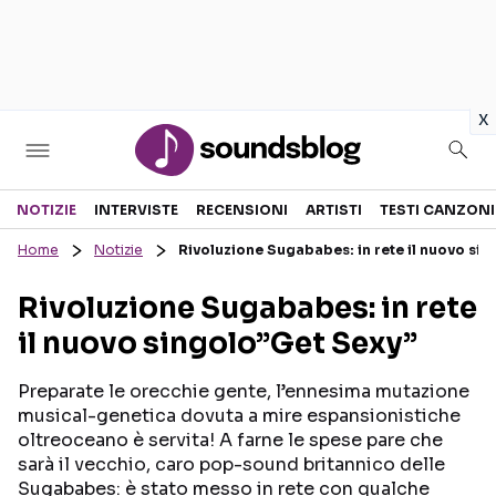
in
x
Sezioni
NOTIZIE
INTERVISTE
RECENSIONI
ARTISTI
TESTI CANZONI
Home
Notizie
Rivoluzione Sugababes: in rete il nuovo si
NOTIZIE
ARTISTI
Rivoluzione Sugababes: in rete
RECENSIONI MUSICALI
TESTI CANZONI
il nuovo singolo”Get Sexy”
INTERVISTE
TOUR ED EVENTI
GOSSIP E CURIOSITÀ
TALENT SHOW
Preparate le orecchie gente, l’ennesima mutazione
musical-genetica dovuta a mire espansionistiche
oltreoceano è servita! A farne le spese pare che
sarà il vecchio, caro pop-sound britannico delle
Sugababes: è stato messo in rete con qualche