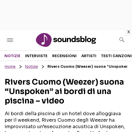
in
x
Sezioni
NOTIZIE
INTERVISTE
RECENSIONI
ARTISTI
TESTI CANZONI
Home
Notizie
Rivers Cuomo (Weezer) suona “Unspoken” ai
NOTIZIE
ARTISTI
Rivers Cuomo (Weezer) suona
RECENSIONI MUSICALI
TESTI CANZONI
“Unspoken” ai bordi di una
INTERVISTE
TOUR ED EVENTI
piscina – video
GOSSIP E CURIOSITÀ
TALENT SHOW
Ai bordi della piscina di un hotel dove alloggiava
per il weekend, Rivers Cuomo degli Weezer ha
improvvisato un’esecuzione acustica di Unspoken,