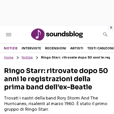
in
x
Sezioni
NOTIZIE
INTERVISTE
RECENSIONI
ARTISTI
TESTI CANZONI
Home
Notizie
Ringo Starr: ritrovate dopo 50 anni le regis
NOTIZIE
ARTISTI
Ringo Starr: ritrovate dopo 50
RECENSIONI MUSICALI
TESTI CANZONI
anni le registrazioni della
INTERVISTE
TOUR ED EVENTI
prima band dell’ex-Beatle
GOSSIP E CURIOSITÀ
TALENT SHOW
Trovati i nastri della band Rory Storm And The
Hurricanes, risalenti al marzo 1960. È stato il primo
gruppo di Ringo Starr.