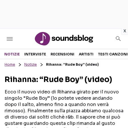
in
x
Sezioni
NOTIZIE
INTERVISTE
RECENSIONI
ARTISTI
TESTI CANZONI
Home
Notizie
Rihanna: “Rude Boy” (video)
NOTIZIE
ARTISTI
Rihanna: “Rude Boy” (video)
RECENSIONI MUSICALI
TESTI CANZONI
INTERVISTE
TOUR ED EVENTI
Ecco il nuovo video di Rihanna girato per il nuovo
singolo “Rude Boy” (lo potete vedere andando
GOSSIP E CURIOSITÀ
TALENT SHOW
dopo il salto, almeno fino a quando non verrà
rimosso). Finalmente sulla piazza abbiamo qualcosa
di diverso dai soliti clichè r&b. Il sapore che si può
gustare guardando questa clip rimanda al gusto