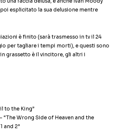
to una faccia delusa, e anche Ivan Moody
poi esplicitato la sua delusione mentre
iazioni è finito (sarà trasmesso in tv il 24
o per tagliare i tempi morti), e questi sono
n grassetto è il vincitore, gli altri i
 to the King”
 “The Wrong Side of Heaven and the
1 and 2”