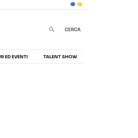
Notizie
in
CERCA
R ED EVENTI
TALENT SHOW