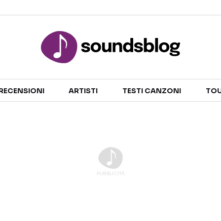
Sezioni
RECENSIONI
ARTISTI
TESTI CANZONI
TOU
NOTIZIE
ARTISTI
RECENSIONI MUSICALI
TESTI CANZONI
INTERVISTE
TOUR ED EVENTI
GOSSIP E CURIOSITÀ
TALENT SHOW