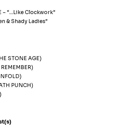
”
– “…Like Clockwork”
n & Shady Ladies”
THE STONE AGE)
O REMEMBER)
ENFOLD)
DEATH PUNCH)
)
st(s)