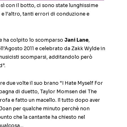
ì con il botto, ci sono state lunghissime
 l’altro, tanti errori di conduzione e
che ha colpito lo scomparso
Jani Lane
,
l’Agosto 2011 e celebrato da Zakk Wylde in
musicisti scomparsi, additandolo però
d”.
e due volte il suo brano “I Hate Myself For
pagna di duetto, Taylor Momsen dei The
rofa e fatto un macello. Il tutto dopo aver
o Joan per qualche minuto perchè non
 punto che la cantante ha chiesto nel
 qualcosa…