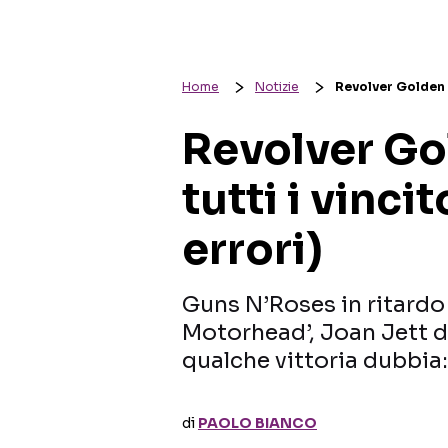
Home
Notizie
Revolver Golden Go
Revolver Go
tutti i vincit
errori)
Guns N’Roses in ritardo 
Motorhead’, Joan Jett d
qualche vittoria dubbia
di
PAOLO BIANCO