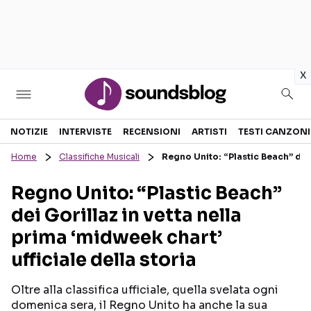
in
x
Sezioni
NOTIZIE
INTERVISTE
RECENSIONI
ARTISTI
TESTI CANZONI
Home
Classifiche Musicali
Regno Unito: “Plastic Beach” dei 
NOTIZIE
ARTISTI
Regno Unito: “Plastic Beach”
RECENSIONI MUSICALI
TESTI CANZONI
dei Gorillaz in vetta nella
INTERVISTE
TOUR ED EVENTI
prima ‘midweek chart’
GOSSIP E CURIOSITÀ
TALENT SHOW
ufficiale della storia
Oltre alla classifica ufficiale, quella svelata ogni
domenica sera, il Regno Unito ha anche la sua