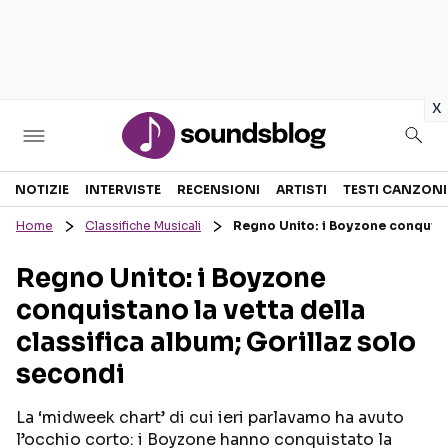
in
x
Sezioni
NOTIZIE
INTERVISTE
RECENSIONI
ARTISTI
TESTI CANZONI
Home
Classifiche Musicali
Regno Unito: i Boyzone conquista
NOTIZIE
ARTISTI
Regno Unito: i Boyzone
RECENSIONI MUSICALI
TESTI CANZONI
conquistano la vetta della
INTERVISTE
TOUR ED EVENTI
classifica album; Gorillaz solo
GOSSIP E CURIOSITÀ
TALENT SHOW
secondi
La ‘midweek chart’ di cui ieri parlavamo ha avuto
l’occhio corto: i Boyzone hanno conquistato la