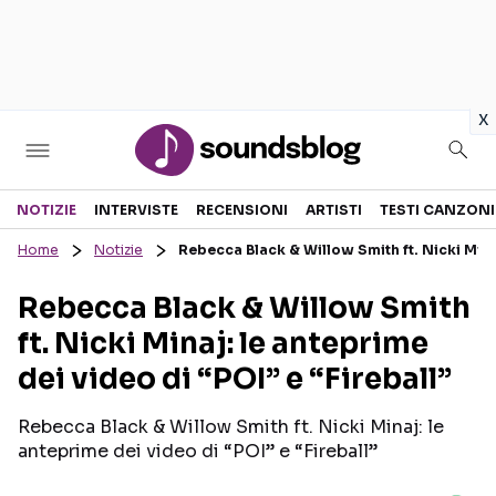
in
x
Sezioni
NOTIZIE
INTERVISTE
RECENSIONI
ARTISTI
TESTI CANZONI
Home
Notizie
Rebecca Black & Willow Smith ft. Nicki Minaj
NOTIZIE
ARTISTI
Rebecca Black & Willow Smith
RECENSIONI MUSICALI
TESTI CANZONI
ft. Nicki Minaj: le anteprime
INTERVISTE
TOUR ED EVENTI
dei video di “POI” e “Fireball”
GOSSIP E CURIOSITÀ
TALENT SHOW
Rebecca Black & Willow Smith ft. Nicki Minaj: le
anteprime dei video di “POI” e “Fireball”