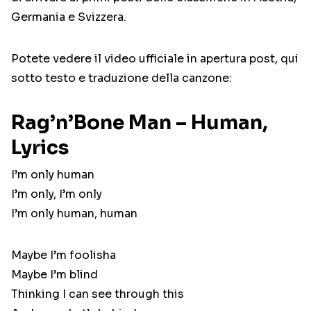
Germania e Svizzera.
Potete vedere il video ufficiale in apertura post, qui
sotto testo e traduzione della canzone:
Rag’n’Bone Man – Human,
Lyrics
I’m only human
I’m only, I’m only
I’m only human, human
Maybe I’m foolisha
Maybe I’m blind
Thinking I can see through this