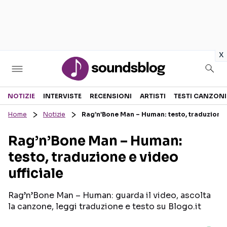
in
x
Sezioni
NOTIZIE
INTERVISTE
RECENSIONI
ARTISTI
TESTI CANZONI
Home
Notizie
Rag’n’Bone Man – Human: testo, traduzione e
NOTIZIE
ARTISTI
Rag’n’Bone Man – Human:
RECENSIONI MUSICALI
TESTI CANZONI
testo, traduzione e video
INTERVISTE
TOUR ED EVENTI
ufficiale
GOSSIP E CURIOSITÀ
TALENT SHOW
Rag’n’Bone Man – Human: guarda il video, ascolta
la canzone, leggi traduzione e testo su Blogo.it