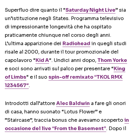
Superfluo dire quanto il “
Saturday Night Live
” sia
un’istituzione negli States. Programma televisivo
di impressionante longevità che ha ospitato
praticamente chiunque nel corso degli anni.
L’ultima apparizione dei
Radiohead
in quegli studi
risale al 2000, durante il tour promozionale del
capolavoro “
Kid A
“. Undici anni dopo,
Thom Yorke
e soci sono arrivati sul palco per presentare “
King
of Limbs
“ e il suo
spin-off
remixato “TKOL RMX
1234567″
.
Introdotti dall’attore
Alec Baldwin
a fare gli onori
di casa, hanno suonato “Lotus Flower” e
”Staircase”, traccia bonus che avevamo scoperto
in
occasione del live “From the Basement”
. Dopo il