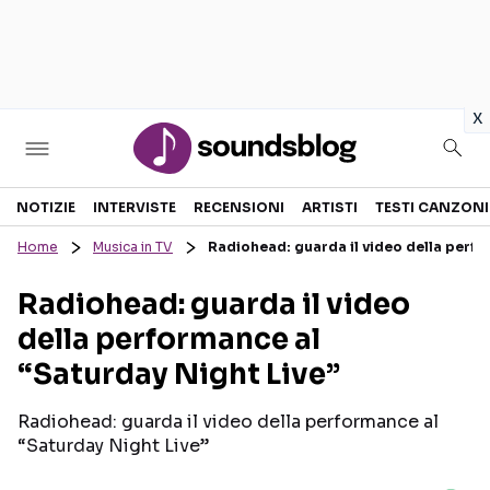
in
x
Sezioni
NOTIZIE
INTERVISTE
RECENSIONI
ARTISTI
TESTI CANZONI
Home
Musica in TV
Radiohead: guarda il video della perfo
NOTIZIE
ARTISTI
Radiohead: guarda il video
RECENSIONI MUSICALI
TESTI CANZONI
della performance al
INTERVISTE
TOUR ED EVENTI
“Saturday Night Live”
GOSSIP E CURIOSITÀ
TALENT SHOW
Radiohead: guarda il video della performance al
“Saturday Night Live”