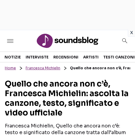
in
x
Sezioni
NOTIZIE
INTERVISTE
RECENSIONI
ARTISTI
TESTI CANZONI
Home
Francesca Michielin
Quello che ancora non c’è, Frances
NOTIZIE
ARTISTI
Quello che ancora non c’è,
RECENSIONI MUSICALI
TESTI CANZONI
Francesca Michielin: ascolta la
INTERVISTE
TOUR ED EVENTI
canzone, testo, significato e
GOSSIP E CURIOSITÀ
TALENT SHOW
video ufficiale
Francesca Michielin, Quello che ancora non c’è:
testo e significato della canzone tratta dall’album