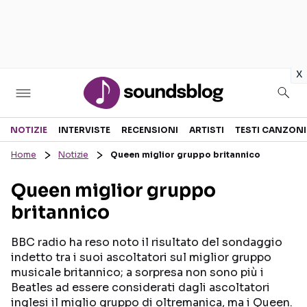
in
x
Sezioni
NOTIZIE
INTERVISTE
RECENSIONI
ARTISTI
TESTI CANZONI
Home
Notizie
Queen miglior gruppo britannico
NOTIZIE
ARTISTI
Queen miglior gruppo
RECENSIONI MUSICALI
TESTI CANZONI
britannico
INTERVISTE
TOUR ED EVENTI
GOSSIP E CURIOSITÀ
TALENT SHOW
BBC radio ha reso noto il risultato del sondaggio
indetto tra i suoi ascoltatori sul miglior gruppo
musicale britannico; a sorpresa non sono più i
Beatles ad essere considerati dagli ascoltatori
inglesi il miglio gruppo di oltremanica, ma i Queen.