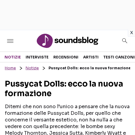
in
x
Sezioni
NOTIZIE
INTERVISTE
RECENSIONI
ARTISTI
TESTI CANZONI
Home
Notizie
Pussycat Dolls: ecco la nuova formazione
NOTIZIE
ARTISTI
Pussycat Dolls: ecco la nuova
RECENSIONI MUSICALI
TESTI CANZONI
formazione
INTERVISTE
TOUR ED EVENTI
GOSSIP E CURIOSITÀ
TALENT SHOW
Ditemi che non sono l’unico a pensare che la nuova
formazione delle Pussycat Dolls, per quello che
concerne il versante estetico, non ha nulla a che
vedere con quella precedente: le bombe sexy
Melody Thornton, Jessica Sutta, Kimberly Wyatt e