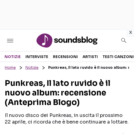
in
x
Sezioni
NOTIZIE
INTERVISTE
RECENSIONI
ARTISTI
TESTI CANZONI
Home
Notizie
Punkreas, Il lato ruvido è il nuovo album: 
NOTIZIE
ARTISTI
Punkreas, Il lato ruvido è il
RECENSIONI MUSICALI
TESTI CANZONI
nuovo album: recensione
INTERVISTE
TOUR ED EVENTI
(Anteprima Blogo)
GOSSIP E CURIOSITÀ
TALENT SHOW
Il nuovo disco dei Punkreas, in uscita il prossimo
22 aprile, ci ricorda che è bene continuare a lottare.