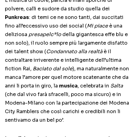
È musica di cuore, pancia e mani sporche di
polvere, calli e sudore da studio quella dei
Punkreas
: di temi ce ne sono tanti, dai succitati
fino all’eccessivo uso dei social (
Mi piace
è una
deliziosa
presapelc*lo
della gigantesca effe blu e
non solo), il ruolo sempre più largamente disfatto
dei talent show (
Condannato alla realtà
è il
contraltare irriverente e intelligente dell’ultima
fiction Rai,
Baciato dal sole
), ma naturalmente non
manca l’amore per quel motore scatenante che da
anni li porta in giro, la
musica
, celebrata in
Salta
(che dal vivo farà sfracelli, poco ma sicuro) e in
Modena-Milano con la partecipazione dei Modena
City Ramblers che così carichi e credibili non li
sentivamo da un bel po’.