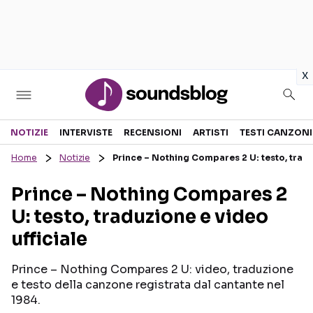
in
x
Sezioni
NOTIZIE
INTERVISTE
RECENSIONI
ARTISTI
TESTI CANZONI
Home
Notizie
Prince – Nothing Compares 2 U: testo, tradu
NOTIZIE
ARTISTI
Prince – Nothing Compares 2
RECENSIONI MUSICALI
TESTI CANZONI
U: testo, traduzione e video
INTERVISTE
TOUR ED EVENTI
ufficiale
GOSSIP E CURIOSITÀ
TALENT SHOW
Prince – Nothing Compares 2 U: video, traduzione
e testo della canzone registrata dal cantante nel
1984.