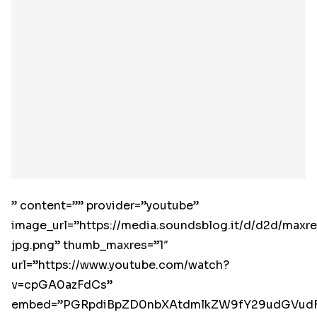
” content=”” provider=”youtube”
image_url=”https://media.soundsblog.it/d/d2d/maxre
jpg.png” thumb_maxres=”1″
url=”https://www.youtube.com/watch?
v=cpGA0azFdCs”
embed=”PGRpdiBpZD0nbXAtdmlkZW9fY29udGVudF