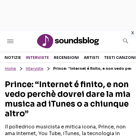
in
x
Sezioni
NOTIZIE
INTERVISTE
RECENSIONI
ARTISTI
TESTI CANZONI
Home
Interviste
Prince: “Internet é finito, e non vedo per
NOTIZIE
ARTISTI
Prince: “Internet é finito, e non
RECENSIONI MUSICALI
TESTI CANZONI
vedo perchè dovrei dare la mia
INTERVISTE
TOUR ED EVENTI
musica ad iTunes o a chiunque
GOSSIP E CURIOSITÀ
TALENT SHOW
altro”
Il poliedrico musicista e mitica icona, Prince, non
ama Internet, You Tube, iTunes, la tecnologia in