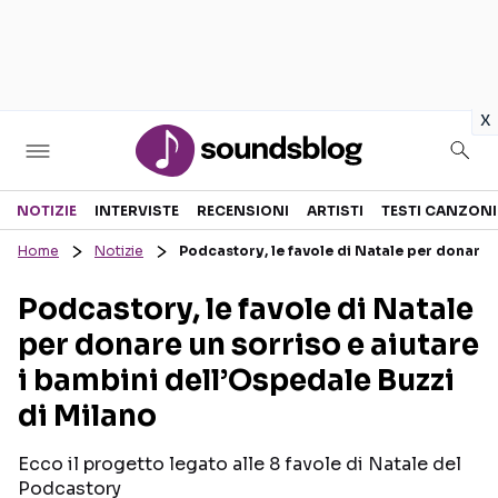
in
x
Sezioni
NOTIZIE
INTERVISTE
RECENSIONI
ARTISTI
TESTI CANZONI
Home
Notizie
Podcastory, le favole di Natale per donare u
NOTIZIE
ARTISTI
Podcastory, le favole di Natale
RECENSIONI MUSICALI
TESTI CANZONI
per donare un sorriso e aiutare
INTERVISTE
TOUR ED EVENTI
i bambini dell’Ospedale Buzzi
GOSSIP E CURIOSITÀ
TALENT SHOW
di Milano
Ecco il progetto legato alle 8 favole di Natale del
Podcastory