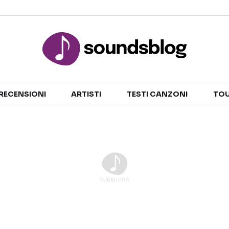
Sezioni
RECENSIONI
ARTISTI
TESTI CANZONI
TOU
NOTIZIE
ARTISTI
RECENSIONI MUSICALI
TESTI CANZONI
INTERVISTE
TOUR ED EVENTI
GOSSIP E CURIOSITÀ
TALENT SHOW