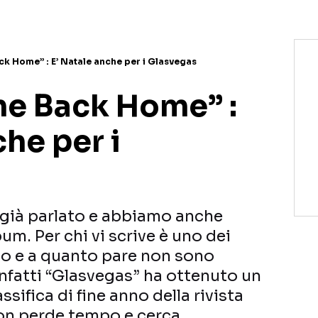
k Home” : E’ Natale anche per i Glasvegas
e Back Home” :
che per i
già parlato e abbiamo anche
m. Per chi vi scrive è uno dei
nno e a quanto pare non sono
 infatti “Glasvegas” ha ottenuto un
ssifica di fine anno della rivista
on perde tempo e cerca