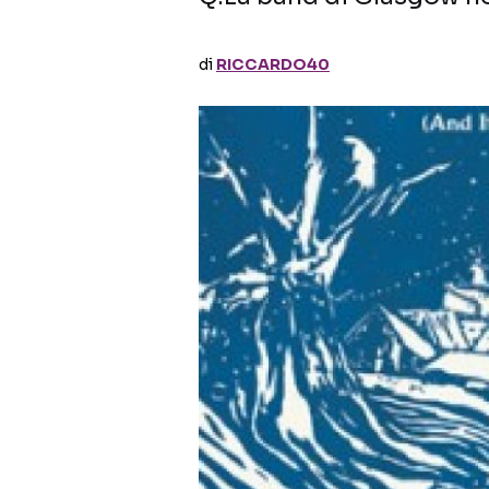
di
RICCARDO40