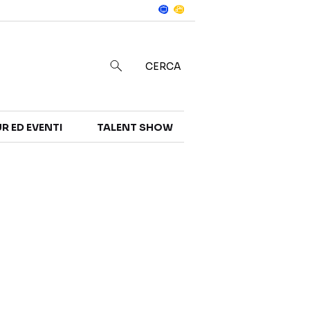
Notizie
in
CERCA
R ED EVENTI
TALENT SHOW