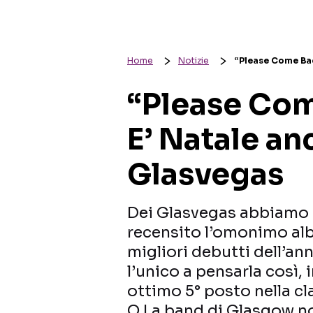
Home
Notizie
“Please Come Bac
“Please Com
E’ Natale an
Glasvegas
Dei Glasvegas abbiamo 
recensito l’omonimo albu
migliori debutti dell’a
l’unico a pensarla così,
ottimo 5° posto nella cla
Q.La band di Glasgow n