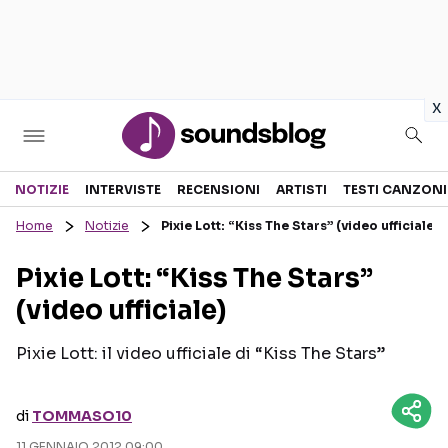
in
x
Sezioni
NOTIZIE
INTERVISTE
RECENSIONI
ARTISTI
TESTI CANZONI
Home
Notizie
Pixie Lott: “Kiss The Stars” (video ufficiale)
NOTIZIE
ARTISTI
Pixie Lott: “Kiss The Stars”
RECENSIONI MUSICALI
TESTI CANZONI
(video ufficiale)
INTERVISTE
TOUR ED EVENTI
GOSSIP E CURIOSITÀ
TALENT SHOW
Pixie Lott: il video ufficiale di “Kiss The Stars”
di
TOMMASO10
11 GENNAIO 2012 09:00