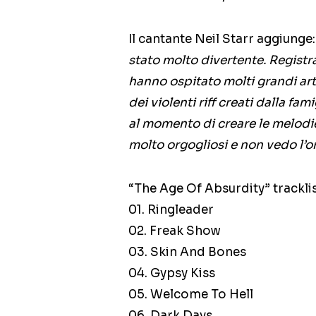
Il cantante Neil Starr aggiunge
stato molto divertente. Registra
hanno ospitato molti grandi arti
dei violenti riff creati dalla fam
al momento di creare le melodie 
molto orgogliosi e non vedo l’o
“The Age Of Absurdity” trackli
01. Ringleader
02. Freak Show
03. Skin And Bones
04. Gypsy Kiss
05. Welcome To Hell
06. Dark Days