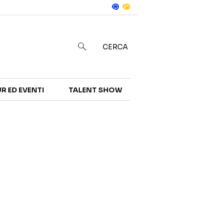
Notizie
in
CERCA
R ED EVENTI
TALENT SHOW