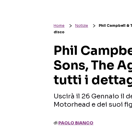
Home
Notizie
Phil Campbell & T
disco
Phil Campbe
Sons, The A
tutti i detta
Uscirà il 26 Gennaio il 
Motorhead e dei suoi fig
di
PAOLO BIANCO