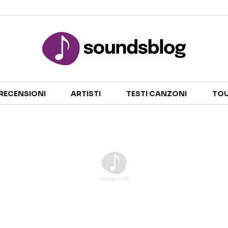
Sezioni
RECENSIONI
ARTISTI
TESTI CANZONI
TOU
NOTIZIE
ARTISTI
RECENSIONI MUSICALI
TESTI CANZONI
INTERVISTE
TOUR ED EVENTI
GOSSIP E CURIOSITÀ
TALENT SHOW