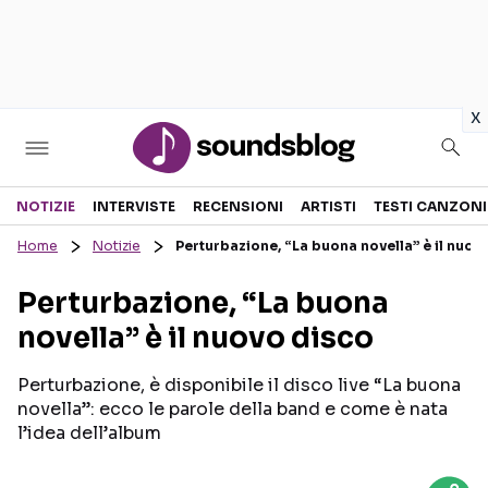
in
x
Sezioni
NOTIZIE
INTERVISTE
RECENSIONI
ARTISTI
TESTI CANZONI
Home
Notizie
Perturbazione, “La buona novella” è il nuov
NOTIZIE
ARTISTI
Perturbazione, “La buona
RECENSIONI MUSICALI
TESTI CANZONI
novella” è il nuovo disco
INTERVISTE
TOUR ED EVENTI
GOSSIP E CURIOSITÀ
TALENT SHOW
Perturbazione, è disponibile il disco live “La buona
novella”: ecco le parole della band e come è nata
l’idea dell’album