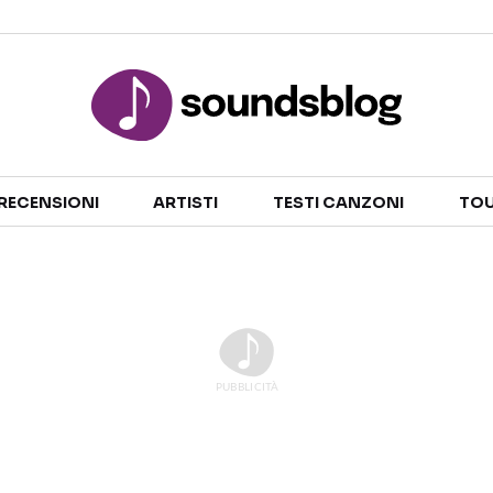
Sezioni
RECENSIONI
ARTISTI
TESTI CANZONI
TOU
NOTIZIE
ARTISTI
RECENSIONI MUSICALI
TESTI CANZONI
INTERVISTE
TOUR ED EVENTI
GOSSIP E CURIOSITÀ
TALENT SHOW