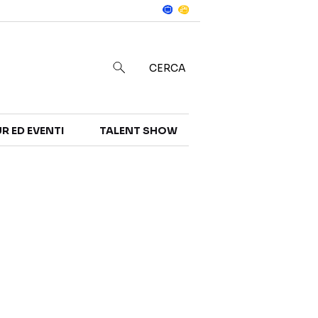
Notizie
in
CERCA
R ED EVENTI
TALENT SHOW