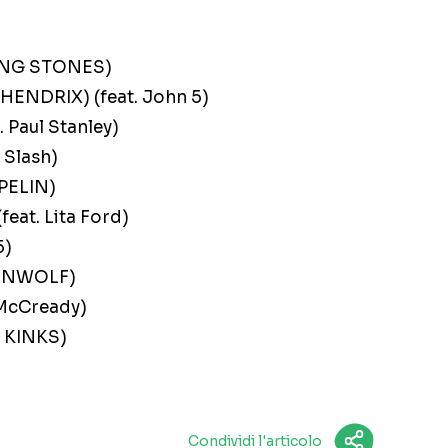
LING STONES)
 HENDRIX) (feat. John 5)
. Paul Stanley)
 Slash)
PPELIN)
eat. Lita Ford)
5)
PENWOLF)
e McCready)
E KINKS)
Condividi l'articolo