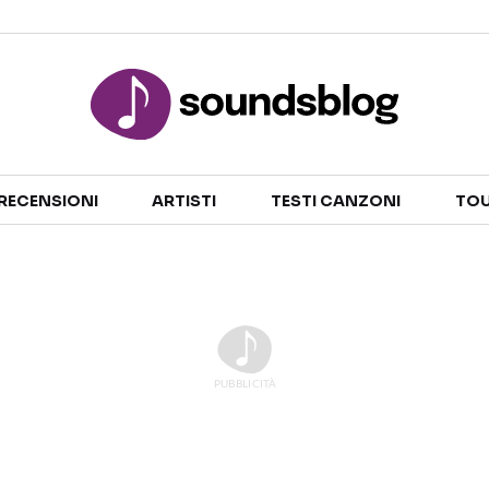
Sezioni
RECENSIONI
ARTISTI
TESTI CANZONI
TOU
NOTIZIE
ARTISTI
RECENSIONI MUSICALI
TESTI CANZONI
INTERVISTE
TOUR ED EVENTI
GOSSIP E CURIOSITÀ
TALENT SHOW