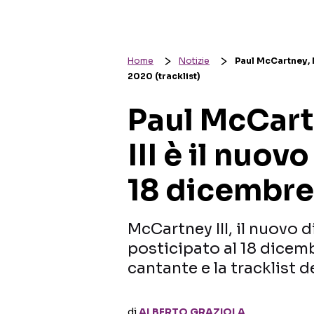
Home
Notizie
Paul McCartney, M
2020 (tracklist)
Paul McCart
III è il nuov
18 dicembre 
McCartney III, il nuovo 
posticipato al 18 dicem
cantante e la tracklist d
di
ALBERTO GRAZIOLA