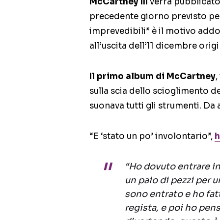
McCartney III
verrà pubblicato
precedente giorno previsto per 
imprevedibili” è il motivo ad
all’uscita dell’11 dicembre ori
Il primo album di McCartney
,
sulla scia dello scioglimento d
suonava tutti gli strumenti. Da 
“E ‘stato un po’ involontario”,
h
“Ho dovuto entrare in 
un paio di pezzi per
sono entrato e ho fatto
regista, e poi ho pens