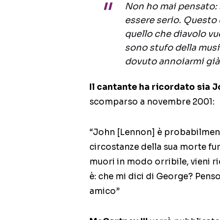
Non ho mai pensato: 
essere serio. Questo 
quello che diavolo vu
sono stufo della music
dovuto annoiarmi già 
Il cantante ha ricordato sia
scomparso a novembre 2001:
“John [Lennon] è probabilmente
circostanze della sua morte fu
muori in modo orribile, vieni ri
è: che mi dici di George? Pens
amico”