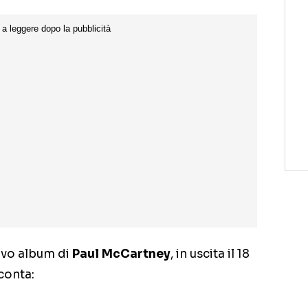
uovo album di
Paul McCartney
, in uscita il 18
conta: