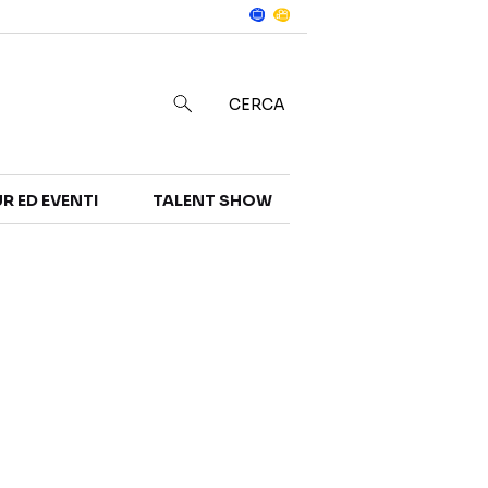
Notizie
in
CERCA
R ED EVENTI
TALENT SHOW