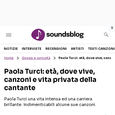
in
x
Sezioni
NOTIZIE
INTERVISTE
RECENSIONI
ARTISTI
TESTI CANZONI
Home
Gossip e curiosità
Paola Turci: età, dove vive, canzon
NOTIZIE
ARTISTI
Paola Turci: età, dove vive,
RECENSIONI MUSICALI
TESTI CANZONI
canzoni e vita privata della
INTERVISTE
TOUR ED EVENTI
cantante
GOSSIP E CURIOSITÀ
TALENT SHOW
Paola Turci una vita intensa ed una carriera
brillante. Indimenticabili alcune sue canzoni.