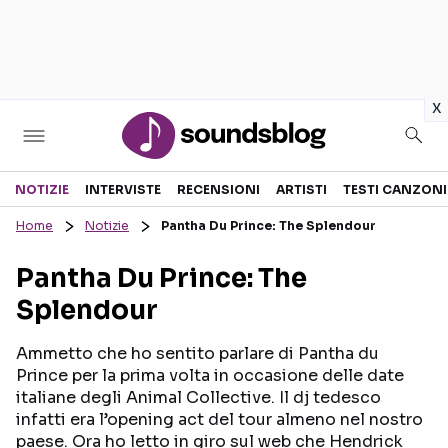
in
x
Sezioni
NOTIZIE
INTERVISTE
RECENSIONI
ARTISTI
TESTI CANZONI
Home
Notizie
Pantha Du Prince: The Splendour
NOTIZIE
ARTISTI
Pantha Du Prince: The
RECENSIONI MUSICALI
TESTI CANZONI
Splendour
INTERVISTE
TOUR ED EVENTI
GOSSIP E CURIOSITÀ
TALENT SHOW
Ammetto che ho sentito parlare di Pantha du
Prince per la prima volta in occasione delle date
italiane degli Animal Collective. Il dj tedesco
infatti era l’opening act del tour almeno nel nostro
paese. Ora ho letto in giro sul web che Hendrick