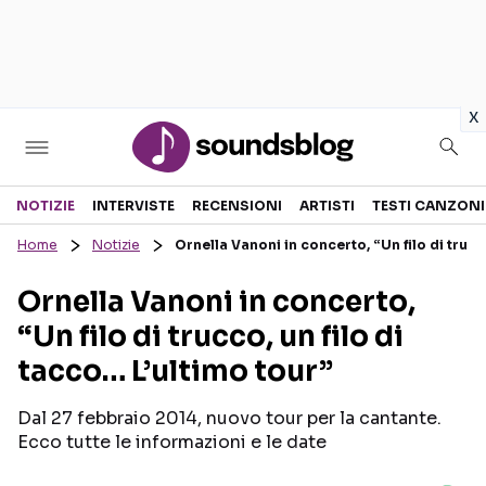
in
x
Sezioni
NOTIZIE
INTERVISTE
RECENSIONI
ARTISTI
TESTI CANZONI
Home
Notizie
Ornella Vanoni in concerto, “Un filo di trucco
NOTIZIE
ARTISTI
Ornella Vanoni in concerto,
RECENSIONI MUSICALI
TESTI CANZONI
“Un filo di trucco, un filo di
INTERVISTE
TOUR ED EVENTI
tacco… L’ultimo tour”
GOSSIP E CURIOSITÀ
TALENT SHOW
Dal 27 febbraio 2014, nuovo tour per la cantante.
Ecco tutte le informazioni e le date