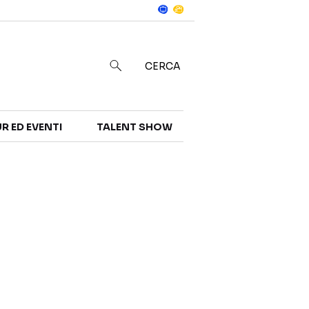
Notizie
in
CERCA
R ED EVENTI
TALENT SHOW