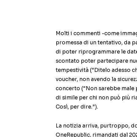
Molti i commenti -come immagi
promessa di un tentativo, da pa
di poter riprogrammare le date 
scontato poter partecipare nuo
tempestività (“Ditelo adesso ch
voucher, non avendo la sicurez
concerto (“Non sarebbe male 
di simile per chi non può più ria
Così, per dire.”).
La notizia arriva, purtroppo, do
OneRepublic, rimandati dal 202