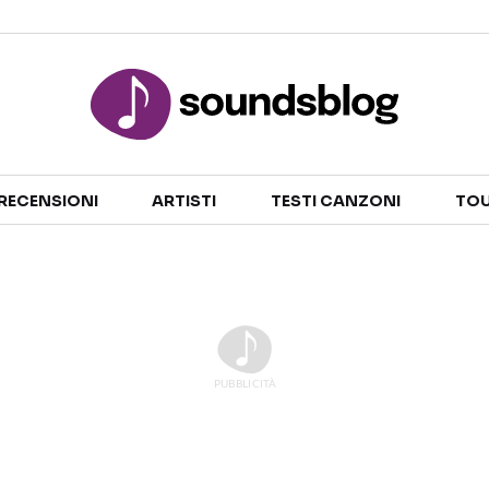
Sezioni
RECENSIONI
ARTISTI
TESTI CANZONI
TOU
NOTIZIE
ARTISTI
RECENSIONI MUSICALI
TESTI CANZONI
INTERVISTE
TOUR ED EVENTI
GOSSIP E CURIOSITÀ
TALENT SHOW