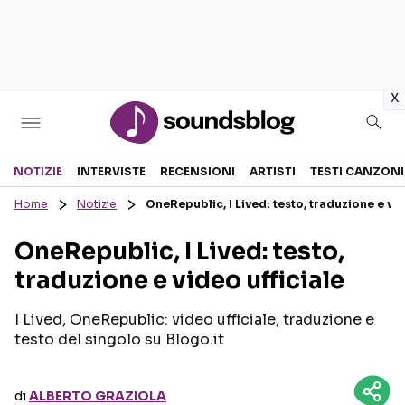
in
x
Sezioni
NOTIZIE
INTERVISTE
RECENSIONI
ARTISTI
TESTI CANZONI
Home
Notizie
OneRepublic, I Lived: testo, traduzione e vid
NOTIZIE
ARTISTI
OneRepublic, I Lived: testo,
RECENSIONI MUSICALI
TESTI CANZONI
traduzione e video ufficiale
INTERVISTE
TOUR ED EVENTI
GOSSIP E CURIOSITÀ
TALENT SHOW
I Lived, OneRepublic: video ufficiale, traduzione e
testo del singolo su Blogo.it
di
ALBERTO GRAZIOLA