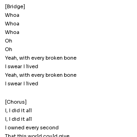
[Bridge]
Whoa
Whoa
Whoa
Oh
Oh
Yeah, with every broken bone
I swear I lived
Yeah, with every broken bone
I swear I lived
[Chorus]
I, I did it all
I, I did it all
I owned every second
That this world could give