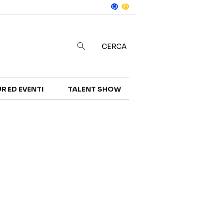
Notizie
in
CERCA
R ED EVENTI
TALENT SHOW