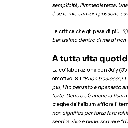
semplicità, l’immediatezza. Un
è se le mie canzoni possono esse
La critica che gli pesa di più:
“Q
benissimo dentro di me di non 
A tutta vita quot
La collaborazione con July (JVL
emotivo. Su
“Buon trasloco”,
Ol
più, l’ho pensato e ripensato an
forte. Dentro c’è anche la fisar
pieghe dell’album affiora il tem
non significa per forza fare folli
sentire vivo e bene: scrivere “t