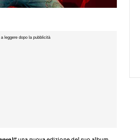
mpre)”,
una nuova edizione del suo album