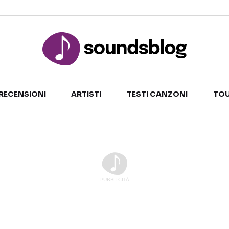
Sezioni
RECENSIONI
ARTISTI
TESTI CANZONI
TOU
NOTIZIE
ARTISTI
RECENSIONI MUSICALI
TESTI CANZONI
INTERVISTE
TOUR ED EVENTI
GOSSIP E CURIOSITÀ
TALENT SHOW