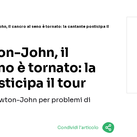
n, il cancro al seno è tornato: la cantante posticipa il
on-John, il
no è tornato: la
ticipa il tour
Newton-John per problemi di
Condividi l'articolo