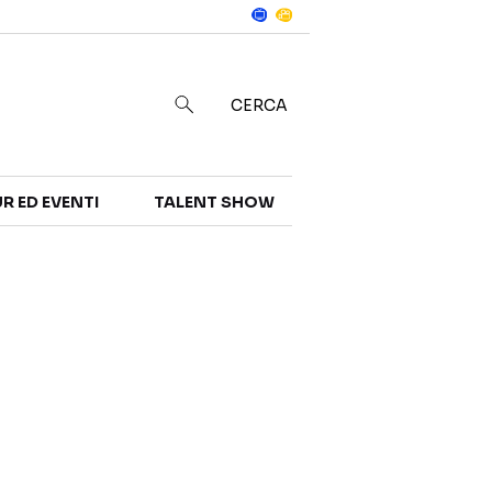
Notizie
in
CERCA
R ED EVENTI
TALENT SHOW