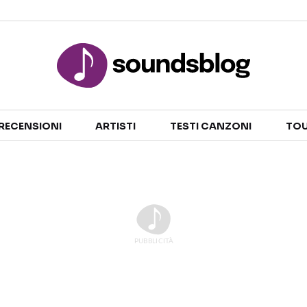
Sezioni
RECENSIONI
ARTISTI
TESTI CANZONI
TOU
NOTIZIE
ARTISTI
RECENSIONI MUSICALI
TESTI CANZONI
INTERVISTE
TOUR ED EVENTI
GOSSIP E CURIOSITÀ
TALENT SHOW