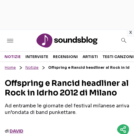
in
x
Sezioni
NOTIZIE
INTERVISTE
RECENSIONI
ARTISTI
TESTI CANZONI
Home
Notizie
Offspring e Rancid headliner al Rock in Idr
NOTIZIE
ARTISTI
Offspring e Rancid headliner al
RECENSIONI MUSICALI
TESTI CANZONI
Rock in Idrho 2012 di Milano
INTERVISTE
TOUR ED EVENTI
GOSSIP E CURIOSITÀ
TALENT SHOW
Ad entrambe le giornate del festival milanese arriva
un’ondata di band punkettare.
di
DAVID