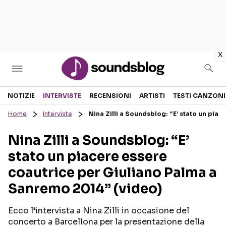
in
x
Sezioni
NOTIZIE
INTERVISTE
RECENSIONI
ARTISTI
TESTI CANZONI
Home
Interviste
Nina Zilli a Soundsblog: “E’ stato un pia
NOTIZIE
ARTISTI
Nina Zilli a Soundsblog: “E’
RECENSIONI MUSICALI
TESTI CANZONI
stato un piacere essere
INTERVISTE
TOUR ED EVENTI
coautrice per Giuliano Palma a
GOSSIP E CURIOSITÀ
TALENT SHOW
Sanremo 2014” (video)
Ecco l’intervista a Nina Zilli in occasione del
concerto a Barcellona per la presentazione della