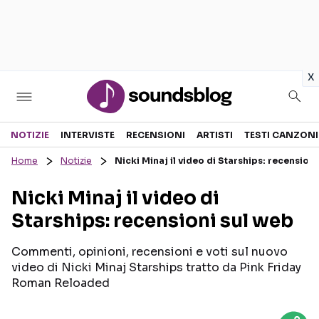
in
x
Sezioni
NOTIZIE
INTERVISTE
RECENSIONI
ARTISTI
TESTI CANZONI
Home
Notizie
Nicki Minaj il video di Starships: recension
NOTIZIE
ARTISTI
Nicki Minaj il video di
RECENSIONI MUSICALI
TESTI CANZONI
Starships: recensioni sul web
INTERVISTE
TOUR ED EVENTI
GOSSIP E CURIOSITÀ
TALENT SHOW
Commenti, opinioni, recensioni e voti sul nuovo
video di Nicki Minaj Starships tratto da Pink Friday
Roman Reloaded